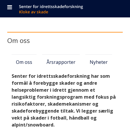
Navigasjonen
Senter
Gå
Knapp
Forside
besto
for
til
for
hovedinnhold
av
idrettsskadeforskning
å
Hovedinnhold
mobilmeny,
Om oss
bytte
på
hovedside
navigasjon
Navigasjon
siden
og
til
Om oss
Årsrapporter
Nyheter
andre
byte
emner
Senter for idrettsskadeforskning har som
av
formål å forebygge skader og andre
om
helseproblemer i idrett gjennom et
språk
vårt
langsiktig forskningsprogram med fokus på
senter
risikofaktorer, skademekanismer og
skadeforebyggende tiltak. Vi legger særlig
vekt på skader i fotball, håndball og
alpint/snowboard.