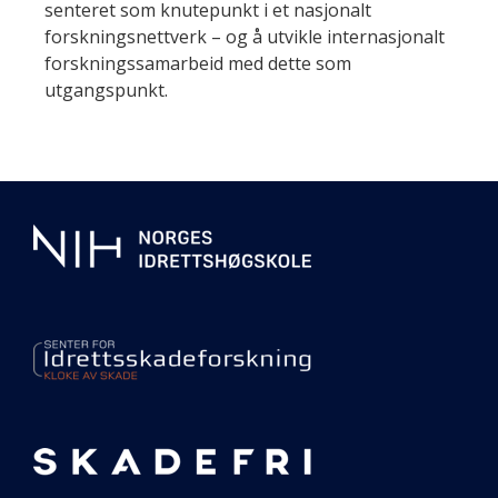
senteret som knutepunkt i et nasjonalt
forskningsnettverk – og å utvikle internasjonalt
forskningssamarbeid med dette som
utgangspunkt.
Ytterligare
informasjon
om
senteret
vårt