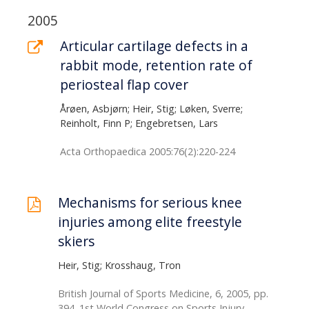
2005
Articular cartilage defects in a
rabbit mode, retention rate of
periosteal flap cover
Årøen, Asbjørn; Heir, Stig; Løken, Sverre;
Reinholt, Finn P; Engebretsen, Lars
Acta Orthopaedica 2005:76(2):220-224
Mechanisms for serious knee
injuries among elite freestyle
skiers
Heir, Stig; Krosshaug, Tron
British Journal of Sports Medicine, 6, 2005, pp.
394. 1st World Congress on Sports Injury