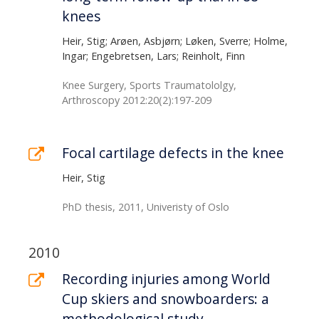
knees
Heir, Stig; Arøen, Asbjørn; Løken, Sverre; Holme,
Ingar; Engebretsen, Lars; Reinholt, Finn
Knee Surgery, Sports Traumatololgy,
Arthroscopy 2012:20(2):197-209
Focal cartilage defects in the knee
Heir, Stig
PhD thesis, 2011, Univeristy of Oslo
2010
Recording injuries among World
Cup skiers and snowboarders: a
methodological study