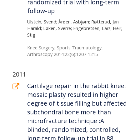
randomized trial with long-term
follow-up
Ulstein, Svend; Årøen, Asbjørn; Røtterud, Jan
Harald; Løken, Sverre; Engebretsen, Lars; Heir,
Stig
Knee Surgery, Sports Traumatology,
Arthroscopy 2014:22(6):1207-1215
2011
Cartilage repair in the rabbit knee:
mosaic plasty resulted in higher
degree of tissue filling but affected
subchondral bone more than
microfracture technique :A
blinded, randomized, controlled,
long-term follow-up trial in 88