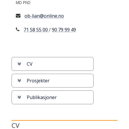
MD PhD
ob-lian@online.no
71 58 55 00
/
90 79 99 49
Bla
CV
til
bestemt
Prosjekter
informasjon
Publikasjoner
CV