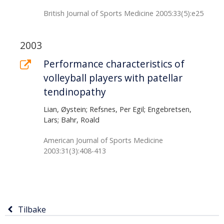
British Journal of Sports Medicine 2005:33(5):e25
2003
Performance characteristics of
volleyball players with patellar
tendinopathy
Lian, Øystein; Refsnes, Per Egil; Engebretsen,
Lars; Bahr, Roald
American Journal of Sports Medicine
2003:31(3):408-413
Tilbake
Tilbake
til