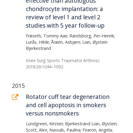
effective than autologous
chondrocyte implantation: a
review of level 1 and level 2
studies with 5 year follow-up
Frøseth, Tommy Aae; Randsborg, Per‑Henrik;
Lurås, Hilde; Årøen, Asbjørn; Lian, Øystein
Bjerkestrand
Knee Surg Sports Traumatol Arthrosc
2018:26:1044–1052
2015
Rotator cuff tear degeneration
and cell apoptosis in smokers
versus nonsmokers
Lundgreen, Kirsten; Bjerkestrand Lian, Øystein;
Scott, Alex; Nassab, Paulina; Fearon, Angela;