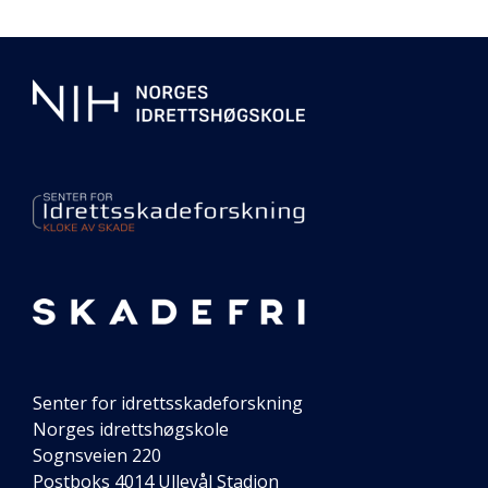
forrige
Ytterligare
side
informasjon
om
senteret
vårt
Senter for idrettsskadeforskning
Norges idrettshøgskole
Sognsveien 220
Postboks 4014 Ullevål Stadion