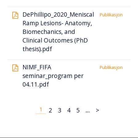
DePhillipo_2020_Meniscal
Publikasjon
Ramp Lesions- Anatomy,
Biomechanics, and
Clinical Outcomes (PhD
thesis).pdf
NIMF_FIFA
Publikasjon
seminar_program per
04.11.pdf
1
2
3
4
5
…
>