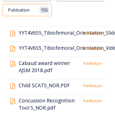
Publication
155
Liste
YYT4V6S5_Tibiofemoral_Orientation_Slid
Publikasjon
over
resultater
YYT4V6S5_Tibiofemoral_Orientation_Vid
Publikasjon
Cabaud award winner
Publikasjon
AJSM 2018.pdf
Child SCAT5_NOR.PDF
Publikasjon
Concussion Recognition
Publikasjon
Tool 5_NOR.pdf