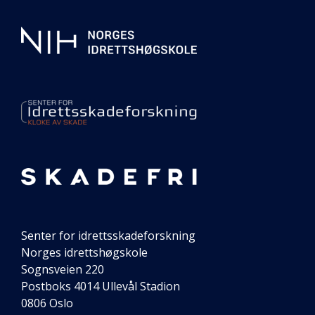
Ytterligare
informasjon
om
senteret
vårt
Senter for idrettsskadeforskning
Norges idrettshøgskole
Sognsveien 220
Postboks 4014 Ullevål Stadion
0806 Oslo