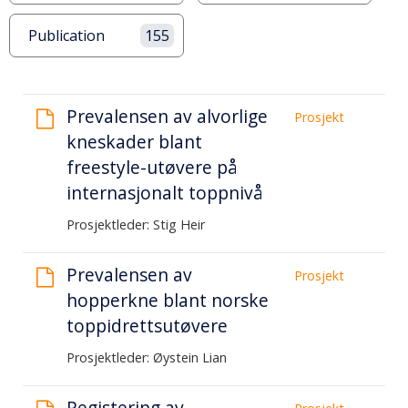
Publication
155
Liste
Prevalensen av alvorlige
Prosjekt
over
kneskader blant
resultater
freestyle-utøvere på
internasjonalt toppnivå
Prosjektleder: Stig Heir
Prevalensen av
Prosjekt
hopperkne blant norske
toppidrettsutøvere
Prosjektleder: Øystein Lian
Registering av