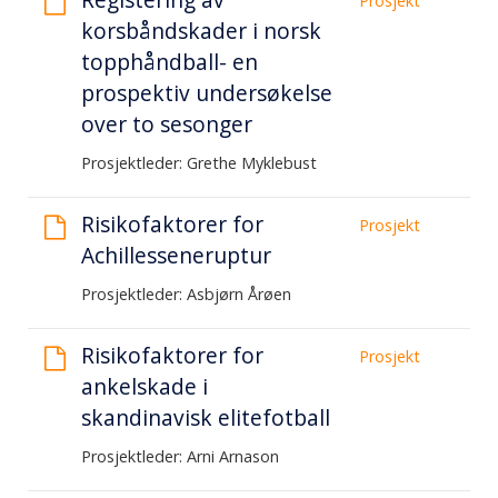
Prosjekt
korsbåndskader i norsk
topphåndball- en
prospektiv undersøkelse
over to sesonger
Prosjektleder: Grethe Myklebust
Risikofaktorer for
Prosjekt
Achillesseneruptur
Prosjektleder: Asbjørn Årøen
Risikofaktorer for
Prosjekt
ankelskade i
skandinavisk elitefotball
Prosjektleder: Arni Arnason